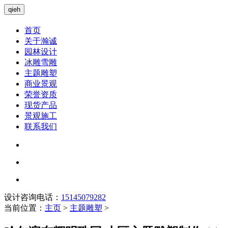
qieh
首页
关于瀚诚
园林设计
冰雕雪雕
主题雕塑
商业景观
荣誉资质
现货产品
景观施工
联系我们
设计咨询电话：
15145079282
当前位置：
主页
>
主题雕塑
>